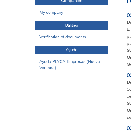
D
Companies
My company
0
D
Utilities
El
pa
Verification of documents
pa
Ayuda
S
O
Ayuda PLYCA-Empresas (Nueva
G
Ventana)
0
D
Su
ce
S
O
se
0