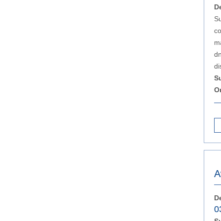
D
Su
co
ma
dn
di
S
O
A
D
0