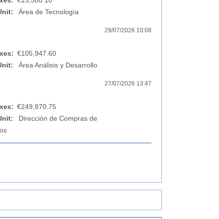
xes:
€15,500.10
Unit:
Área de Tecnología
29/07/2026 10:08
xes:
€105,947.60
Unit:
Área Análisis y Desarrollo
27/07/2026 13:47
xes:
€249,870.75
Unit:
Dirección de Compras de
ios