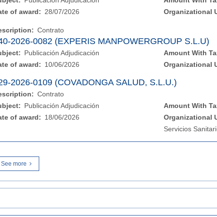
ubject:
Publicación Adjudicación
Amount With Ta
ate of award:
28/07/2026
Organizational 
escription:
Contrato
40-2026-0082 (EXPERIS MANPOWERGROUP S.L.U)
ubject:
Publicación Adjudicación
Amount With Ta
ate of award:
10/06/2026
Organizational 
29-2026-0109 (COVADONGA SALUD, S.L.U.)
escription:
Contrato
ubject:
Publicación Adjudicación
Amount With Ta
ate of award:
18/06/2026
Organizational 
Servicios Sanitar
See more