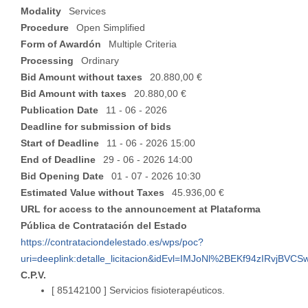
Modality
Services
Procedure
Open Simplified
Form of Awardón
Multiple Criteria
Processing
Ordinary
Bid Amount without taxes
20.880,00 €
Bid Amount with taxes
20.880,00 €
Publication Date
11 - 06 - 2026
Deadline for submission of bids
Start of Deadline
11 - 06 - 2026 15:00
End of Deadline
29 - 06 - 2026 14:00
Bid Opening Date
01 - 07 - 2026 10:30
Estimated Value without Taxes
45.936,00 €
URL for access to the announcement at Plataforma
Pública de Contratación del Estado
https://contrataciondelestado.es/wps/poc?
uri=deeplink:detalle_licitacion&idEvl=IMJoNl%2BEKf94zIRvjBV
C.P.V.
[ 85142100 ]
Servicios fisioterapéuticos.