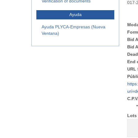
Verification of documents
017-
Ayuda
Moda
Ayuda PLYCA-Empresas (Nueva
Form
Ventana)
Bid 
Bid 
Dead
End 
URL 
Públ
https
uri=
C.P.V
Lots