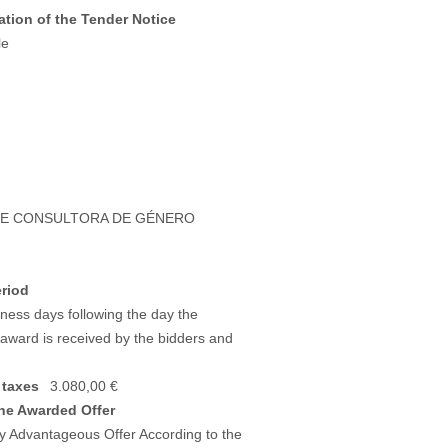
tion of the Tender Notice
le
DICE CONSULTORA DE GÉNERO
eriod
iness days following the day the
e award is received by the bidders and
 taxes
3.080,00 €
he Awarded Offer
y Advantageous Offer According to the