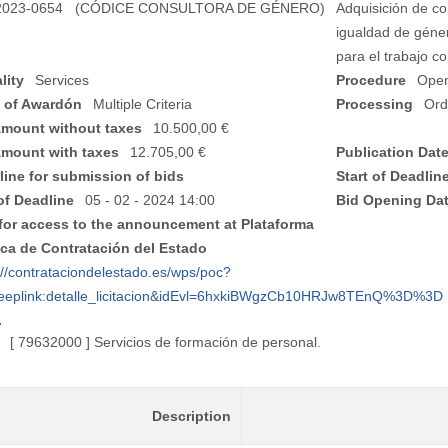
2023-0654 (CÓDICE CONSULTORA DE GÉNERO)
Adquisición de c
igualdad de géner
para el trabajo co
lity
Services
Procedure
Open
 of Awardón
Multiple Criteria
Processing
Ord
Amount without taxes
10.500,00 €
Amount with taxes
12.705,00 €
Publication Dat
line for submission of bids
Start of Deadlin
of Deadline
05 - 02 - 2024 14:00
Bid Opening Da
for access to the announcement at Plataforma
ica de Contratación del Estado
://contrataciondelestado.es/wps/poc?
deeplink:detalle_licitacion&idEvl=6hxkiBWgzCb10HRJw8TEnQ%3D%3D
.
[ 79632000 ]
Servicios de formación de personal.
Description