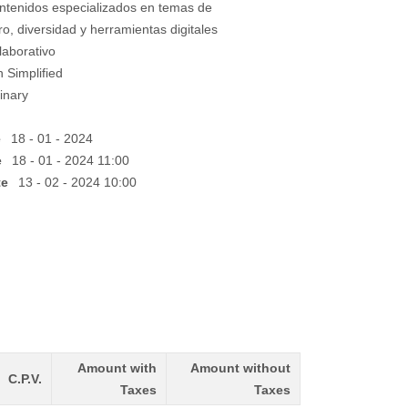
ontenidos especializados en temas de
o, diversidad y herramientas digitales
laborativo
 Simplified
inary
e
18 - 01 - 2024
e
18 - 01 - 2024 11:00
te
13 - 02 - 2024 10:00
Amount with
Amount without
C.P.V.
Taxes
Taxes