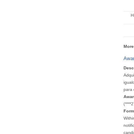
H
More
Awar
Desc
Adqui
igual
para 
Awar
(***
Form
Withi
notif
candi