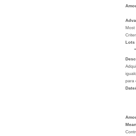
Amou
Adva
Most 
Crite
Lots
Desc
Adqui
igual
para 
Date
Amou
Mean
Contr