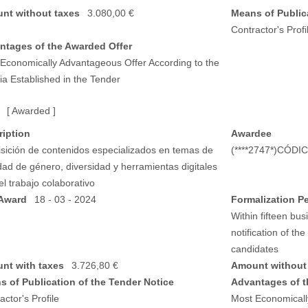
nt without taxes
3.080,00 €
Means of Publica
Contractor's Profi
ntages of the Awarded Offer
Economically Advantageous Offer According to the
ria Established in the Tender
[ Awarded ]
ription
Awardee
sición de contenidos especializados en temas de
(****2747*)CÓ
dad de género, diversidad y herramientas digitales
el trabajo colaborativo
Award
18 - 03 - 2024
Formalization P
Within fifteen bus
notification of th
candidates
nt with taxes
3.726,80 €
Amount without
s of Publication of the Tender Notice
Advantages of t
actor's Profile
Most Economicall