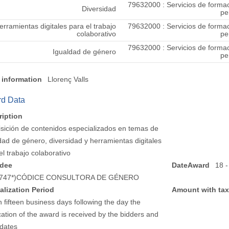
79632000 : Servicios de forma
Diversidad
pe
erramientas digitales para el trabajo
79632000 : Servicios de forma
colaborativo
pe
79632000 : Servicios de forma
Igualdad de género
pe
 information
Llorenç Valls
d Data
ription
sición de contenidos especializados en temas de
dad de género, diversidad y herramientas digitales
el trabajo colaborativo
dee
DateAward
18 -
*2747*)CÓDICE CONSULTORA DE GÉNERO
alization Period
Amount with ta
n fifteen business days following the day the
ication of the award is received by the bidders and
dates