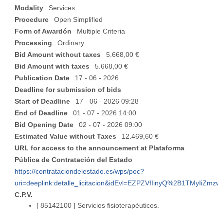
Modality
Services
Procedure
Open Simplified
Form of Awardón
Multiple Criteria
Processing
Ordinary
Bid Amount without taxes
5.668,00 €
Bid Amount with taxes
5.668,00 €
Publication Date
17 - 06 - 2026
Deadline for submission of bids
Start of Deadline
17 - 06 - 2026 09:28
End of Deadline
01 - 07 - 2026 14:00
Bid Opening Date
02 - 07 - 2026 09:00
Estimated Value without Taxes
12.469,60 €
URL for access to the announcement at Plataforma
Pública de Contratación del Estado
https://contrataciondelestado.es/wps/poc?
uri=deeplink:detalle_licitacion&idEvl=EZPZVfIinyQ%2B1TMyIi
C.P.V.
[ 85142100 ]
Servicios fisioterapéuticos.