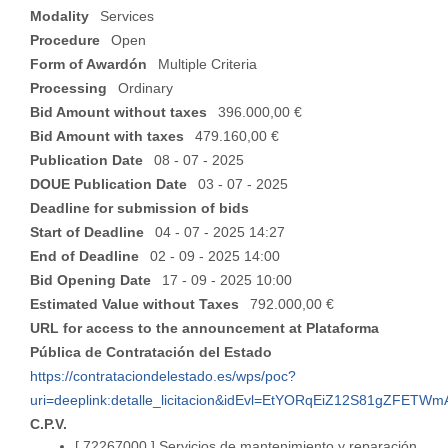
Modality
Services
Procedure
Open
Form of Awardón
Multiple Criteria
Processing
Ordinary
Bid Amount without taxes
396.000,00 €
Bid Amount with taxes
479.160,00 €
Publication Date
08 - 07 - 2025
DOUE Publication Date
03 - 07 - 2025
Deadline for submission of bids
Start of Deadline
04 - 07 - 2025 14:27
End of Deadline
02 - 09 - 2025 14:00
Bid Opening Date
17 - 09 - 2025 10:00
Estimated Value without Taxes
792.000,00 €
URL for access to the announcement at Plataforma
Pública de Contratación del Estado
https://contrataciondelestado.es/wps/poc?
uri=deeplink:detalle_licitacion&idEvl=EtYORqEiZ12S81gZFET
C.P.V.
[ 72267000 ]
Servicios de mantenimiento y reparación