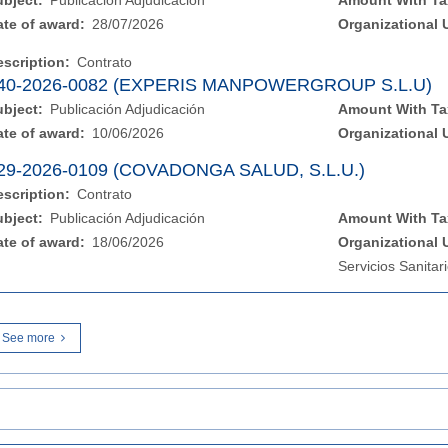
ubject:
Publicación Adjudicación
Amount With Ta
ate of award:
28/07/2026
Organizational 
escription:
Contrato
40-2026-0082 (EXPERIS MANPOWERGROUP S.L.U)
ubject:
Publicación Adjudicación
Amount With Ta
ate of award:
10/06/2026
Organizational 
29-2026-0109 (COVADONGA SALUD, S.L.U.)
escription:
Contrato
ubject:
Publicación Adjudicación
Amount With Ta
ate of award:
18/06/2026
Organizational 
Servicios Sanitar
See more