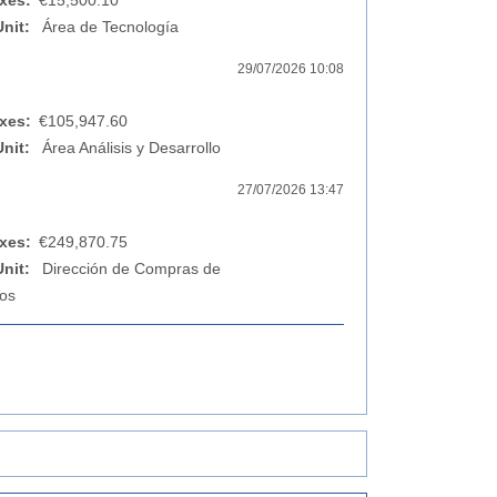
xes:
€15,500.10
Unit:
Área de Tecnología
29/07/2026 10:08
xes:
€105,947.60
Unit:
Área Análisis y Desarrollo
27/07/2026 13:47
xes:
€249,870.75
Unit:
Dirección de Compras de
ios