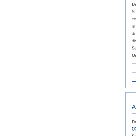
D
Su
co
ma
dn
di
S
O
A
D
0