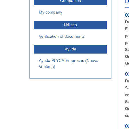
D
Companies
My company
0
D
Utilities
El
pa
Verification of documents
pa
Ayuda
S
O
Ayuda PLYCA-Empresas (Nueva
G
Ventana)
0
D
Su
ce
S
O
se
0