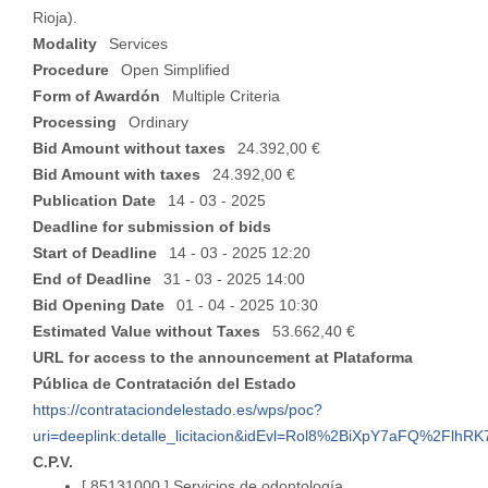
Rioja).
Modality
Services
Procedure
Open Simplified
Form of Awardón
Multiple Criteria
Processing
Ordinary
Bid Amount without taxes
24.392,00 €
Bid Amount with taxes
24.392,00 €
Publication Date
14 - 03 - 2025
Deadline for submission of bids
Start of Deadline
14 - 03 - 2025 12:20
End of Deadline
31 - 03 - 2025 14:00
Bid Opening Date
01 - 04 - 2025 10:30
Estimated Value without Taxes
53.662,40 €
URL for access to the announcement at Plataforma
Pública de Contratación del Estado
https://contrataciondelestado.es/wps/poc?
uri=deeplink:detalle_licitacion&idEvl=Rol8%2BiXpY7aFQ%2Flh
C.P.V.
[ 85131000 ]
Servicios de odontología.